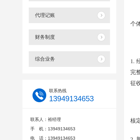
代理记账
个
财务制度
综合业务
1
完
征
联系热线
13949134653
联系人：裕经理
核定
手 机：13949134653
电 话：13949134653
2