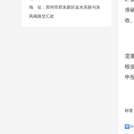
地 址：郑州市郑东新区金水东路与东
准
风南路交汇处
收
需
根
申
标签
分